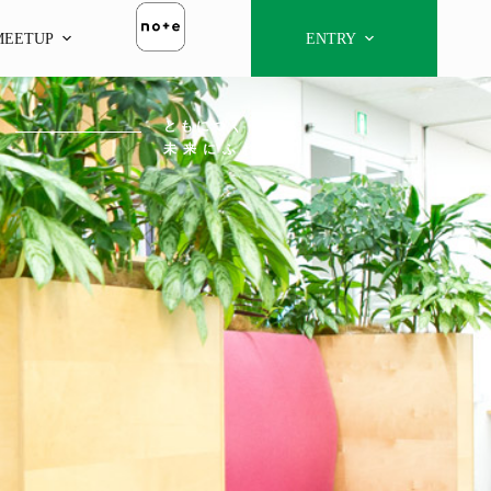
MEETUP
ENTRY
と も に つ く り 、
未 来 に ふ れ る