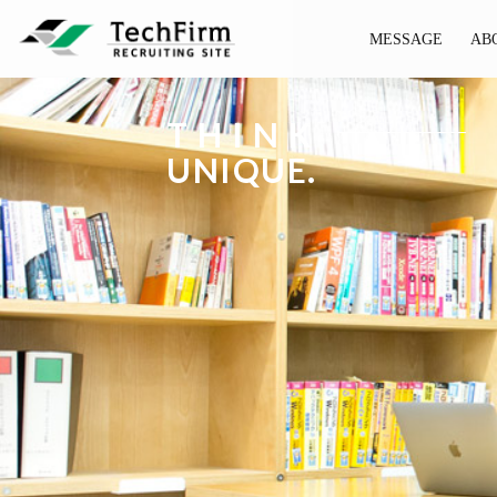
MESSAGE
AB
T H I N K
UNIQUE.