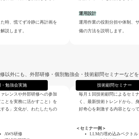
運用設計
った時、慌てず冷静に再計画を
運用作業の役割分担や体制、
を解説します。
備の方法を説明します。
修以外にも、外部研修・個別勉強会・技術顧問セミナーなどを
用・勉強会実施
技術顧問セミナー
ファレンスや外部研修への参加
毎月１回技術顧問によるセミ
だことを実務に活かすこと）を
く、最新技術トレンドから、
践する」文化が、わたしたちの
好奇心を刺激する内容となっ
＜セミナー例＞
AWS研修
LLMの埋め込みベクトル