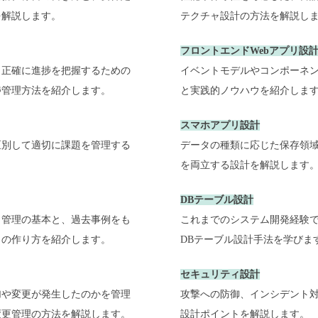
を解説します。
テクチャ設計の方法を解説し
フロントエンドWebアプリ設
、正確に進捗を把握するための
イベントモデルやコンポーネン
捗管理方法を紹介します。
と実践的ノウハウを紹介しま
スマホアプリ設計
区別して適切に課題を管理する
データの種類に応じた保存領
を両立する設計を解説します
DBテーブル設計
ク管理の基本と、過去事例をも
これまでのシステム開発経験
トの作り方を紹介します。
DBテーブル設計手法を学びま
セキュリティ設計
加や変更が発生したのかを管理
攻撃への防御、インシデント
更管理の方法を解説します。️
設計ポイントを解説します。