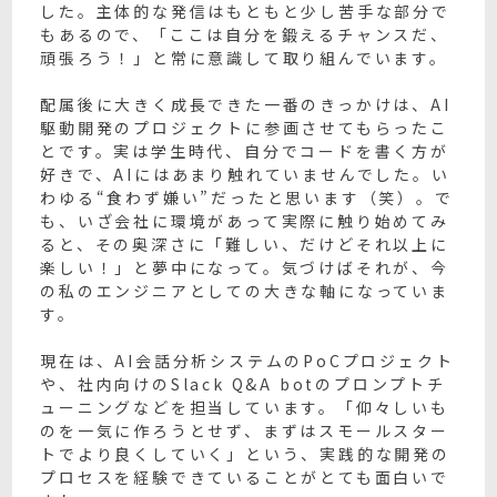
した。主体的な発信はもともと少し苦手な部分で
もあるので、「ここは自分を鍛えるチャンスだ、
頑張ろう！」と常に意識して取り組んでいます。
配属後に大きく成長できた一番のきっかけは、AI
駆動開発のプロジェクトに参画させてもらったこ
とです。実は学生時代、自分でコードを書く方が
好きで、AIにはあまり触れていませんでした。い
わゆる“食わず嫌い”だったと思います（笑）。で
も、いざ会社に環境があって実際に触り始めてみ
ると、その奥深さに「難しい、だけどそれ以上に
楽しい！」と夢中になって。気づけばそれが、今
の私のエンジニアとしての大きな軸になっていま
す。
現在は、AI会話分析システムのPoCプロジェクト
や、社内向けのSlack Q&A botのプロンプトチ
ューニングなどを担当しています。「仰々しいも
のを一気に作ろうとせず、まずはスモールスター
トでより良くしていく」という、実践的な開発の
プロセスを経験できていることがとても面白いで