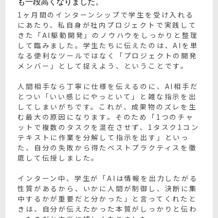
も一段高くなりました。
1ヶ月間のインターンシップで学生を受け入れる
にあたり、私自身が社内プロジェクトで実践して
きた「AI駆動開発」のノウハウをしっかりと整理
して臨みました。学生たちに伝えたのは、AIを単
なる便利なツールではなく「プロジェクトの開発
メンバー」として捉えよう、ということです。
人間相手なら丁寧に仕様を伝えるのに、AI相手だ
とつい「いい感じにやっといて」と雑な指示を出
してしまいがちです。これが、成果物のズレを生
む最大の原因になります。そのため「1つのチャ
ットで複数のタスクを混在させず、1タスク1コン
テキストに作業を分解して指示を出す」といっ
た、自分の失敗から得たベストプラクティスを徹
底して伝授しました。
インターン中、学生が「AIは情報を出力したがる
性質があるから、いかに人間が制御し、決断に集
中するかが重要だと分かった」と言ってくれたと
きは、自分が伝えたかった本質がしっかりと伝わ